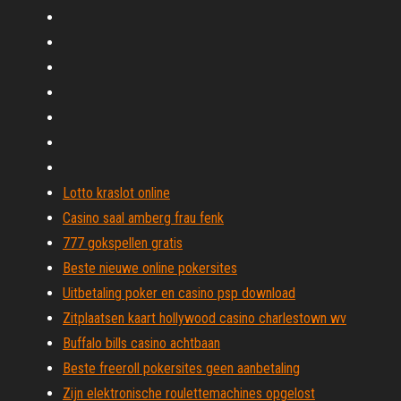
Lotto kraslot online
Casino saal amberg frau fenk
777 gokspellen gratis
Beste nieuwe online pokersites
Uitbetaling poker en casino psp download
Zitplaatsen kaart hollywood casino charlestown wv
Buffalo bills casino achtbaan
Beste freeroll pokersites geen aanbetaling
Zijn elektronische roulettemachines opgelost