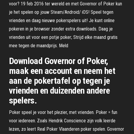
voor? 19 feb 2016 ter wereld en met Governor of Poker kun
je het spelen op jouw Steam/Android/ iOS! Speel tegen
vrienden en daag nieuwe pokerspelers uit! Je kunt online
pokeren in je browser zonder extra downloads. Daag je
vrienden uit voor een potje poker; Strijd elke maand gratis
mee tegen de maandprijs. Meld
Download Governor of Poker,
maak een account en neem het
aan de pokertafel op tegen je
vrienden en duizenden andere
spelers.
Poker speel je voor het plezier, met vrienden. Poker = fun
voor iedereen. Zoals Hendrik Conscience zijn volk leerde
lezen, zo leert Real Poker Vlaanderen poker spelen. Governor