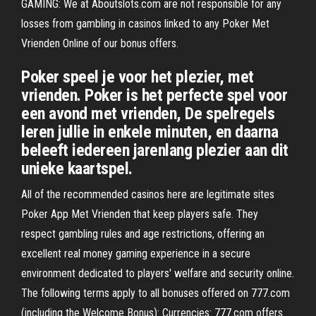
GAMING: We at Aboutslots.com are not responsible for any
losses from gambling in casinos linked to any Poker Met
Vrienden Online of our bonus offers.
Poker speel je voor het plezier, met
vrienden. Poker is het perfecte spel voor
een avond met vrienden, De spelregels
leren jullie in enkele minuten, en daarna
beleeft iedereen jarenlang plezier aan dit
unieke kaartspel.
All of the recommended casinos here are legitimate sites
Poker App Met Vrienden that keep players safe. They
respect gambling rules and age restrictions, offering an
excellent real money gaming experience in a secure
environment dedicated to players' welfare and security online.
The following terms apply to all bonuses offered on 777.com
(including the Welcome Bonus): Currencies: 777.com offers