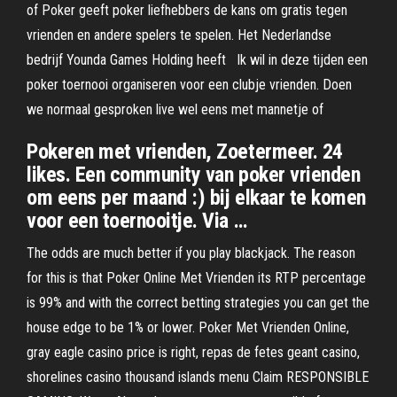
of Poker geeft poker liefhebbers de kans om gratis tegen
vrienden en andere spelers te spelen. Het Nederlandse
bedrijf Younda Games Holding heeft Ik wil in deze tijden een
poker toernooi organiseren voor een clubje vrienden. Doen
we normaal gesproken live wel eens met mannetje of
Pokeren met vrienden, Zoetermeer. 24
likes. Een community van poker vrienden
om eens per maand :) bij elkaar te komen
voor een toernooitje. Via …
The odds are much better if you play blackjack. The reason
for this is that Poker Online Met Vrienden its RTP percentage
is 99% and with the correct betting strategies you can get the
house edge to be 1% or lower. Poker Met Vrienden Online,
gray eagle casino price is right, repas de fetes geant casino,
shorelines casino thousand islands menu Claim RESPONSIBLE